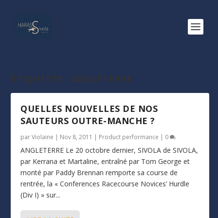
ÉTIQUETTE :
ANGLETERRE
QUELLES NOUVELLES DE NOS
SAUTEURS OUTRE-MANCHE ?
par
Violaine
|
Nov 8, 2011
|
Product performance
|
0
ANGLETERRE Le 20 octobre dernier, SIVOLA de SIVOLA,
par Kerrana et Martaline, entraîné par Tom George et
monté par Paddy Brennan remporte sa course de
rentrée, la « Conferences Racecourse Novices’ Hurdle
(Div I) » sur...