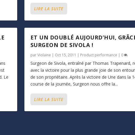
LIRE LA SUITE
LE
ET UN DOUBLÉ AUJOURD’HUI, GRÂC
SURGEON DE SIVOLA !
par
Violaine
|
Oct 15, 2011
|
Product performance
|
0
ans
Surgeon de Sivola, entraîné par Thomas Trapenard, 
est
avec la victoire pour la plus grande joie de son entou
d. Le
de son propriétaire. Après la victoire de Une dans la 1
course de la journée, Surgeon nous offre la...
LIRE LA SUITE