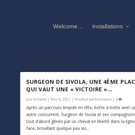
Welcome…
Installations
ÉTIQUETTE :
DEHEZ
SURGEON DE SIVOLA, UNE 4ÈME PLA
QUI VAUT UNE « VICTOIRE »…
par
Violaine
|
Nov 6, 2011
|
Product performance
|
0
Après un parcours limpide en tête, botte à botte avec u
autre concurrent, Surgeon de Sivola et ses compagnon
tout d’abord gênés par un cheval en liberté dans la ligne
face, brouillant quelque peu les...