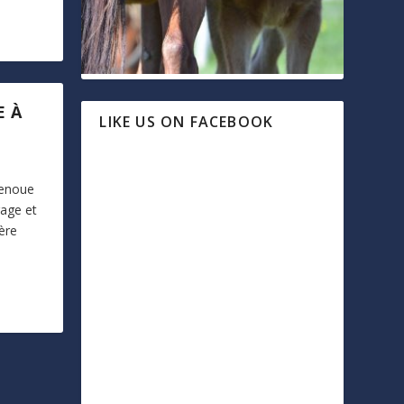
E À
LIKE US ON FACEBOOK
renoue
rage et
ère