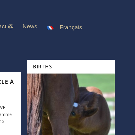
act @
News
Français
BIRTHS
CLE À
 WE
gramme
t 3