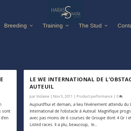
Breeding
Training
The Stud
Cont
CE
LE WE INTERNATIONAL DE L’OBSTA
AUTEUIL
par
Violaine
|
Nov 5, 2011
|
Product performance
|
0
n
Aujourd’hui et demain, a lieu l’évènement attendu du
s sont
International de l’obstacle à Auteuil. Magnifique pro
 d’en
avec pas moins de 6 courses de Groupe dont 4 Gr I e
Listed races. Il a plu, beaucoup, le...